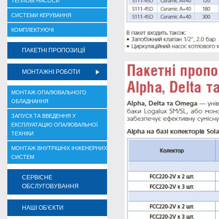
ТЕПЛОВІ НАСОСИ
СИСТЕМИ КЕРУВАННЯ
КОМПЛЕКТУЮЧІ
ПАКЕТНІ ПРОПОЗИЦІЇ
МОНТАЖНІ РОБОТИ
МОНТАЖ ОПАЛЮВАЛЬНОГО
ОБЛАДНАННЯ
ЗАПУСК ТА ВВЕДЕННЯ У
ЕКСПЛУАТАЦІЮ ОПАЛЮВАЛЬНОЇ
ТЕХНІКИ
МОНТАЖ ВНУТРІШНІХ ІНЖЕНЕРНИХ
СИСТЕМ
СЕРВІСНЕ
ОБСЛУГОВУВАННЯ
НАШІ ОБ'ЄКТИ