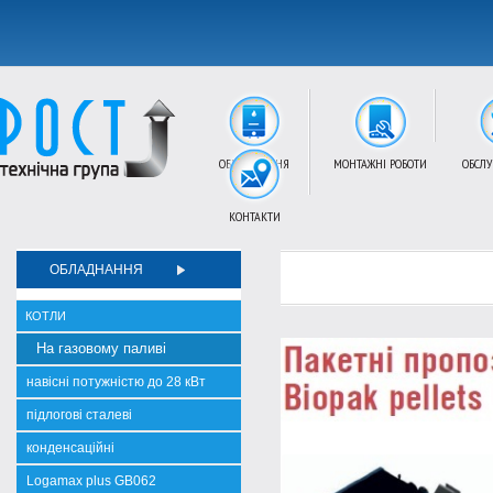
ОБЛАДНАННЯ
МОНТАЖНІ РОБОТИ
ОБСЛ
КОНТАКТИ
ОБЛАДНАННЯ
КОТЛИ
На газовому паливі
навісні потужністю до 28 кВт
підлогові сталеві
конденсаційні
Logamax plus GB062