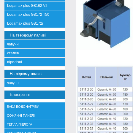
Logamax plus GB162 V2
Logamax plus GB172 T50
Logamax plus GB172i
На твердому паливі
чавунні
сталеві
піролізні
На рідкому паливі
чавунні
Електричні
БАКИ ВОДОНАГРІВУ
СОНЯЧНІ ПАНЕЛІ
ТЕПЛА ПІДЛОГА