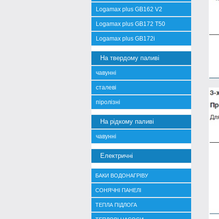
Logamax plus GB162 V2
Logamax plus GB172 T50
Logamax plus GB172i
На твердому паливі
чавунні
сталеві
піролізні
На рідкому паливі
чавунні
Електричні
БАКИ ВОДОНАГРІВУ
СОНЯЧНІ ПАНЕЛІ
ТЕПЛА ПІДЛОГА