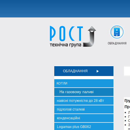
ОБЛАДНАННЯ
ОБЛАДНАННЯ
КОТЛИ
На газовому паливі
навісні потужністю до 28 кВт
підлогові сталеві
конденсаційні
Logamax plus GB062