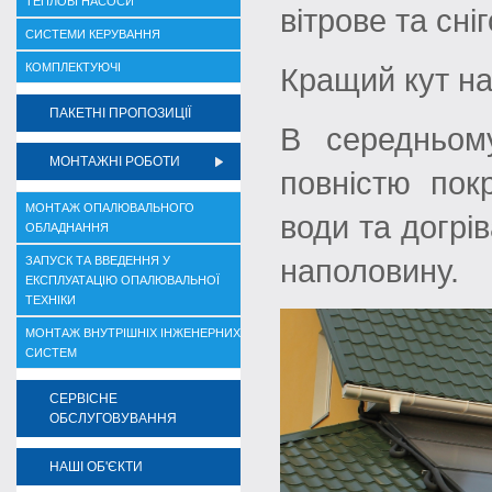
ТЕПЛОВІ НАСОСИ
вітрове та сн
СИСТЕМИ КЕРУВАННЯ
КОМПЛЕКТУЮЧІ
Кращий кут на
ПАКЕТНІ ПРОПОЗИЦІЇ
В середньом
МОНТАЖНІ РОБОТИ
повністю пок
МОНТАЖ ОПАЛЮВАЛЬНОГО
води та догрі
ОБЛАДНАННЯ
ЗАПУСК ТА ВВЕДЕННЯ У
наполовину.
ЕКСПЛУАТАЦІЮ ОПАЛЮВАЛЬНОЇ
ТЕХНІКИ
МОНТАЖ ВНУТРІШНІХ ІНЖЕНЕРНИХ
СИСТЕМ
СЕРВІСНЕ
ОБСЛУГОВУВАННЯ
НАШІ ОБ'ЄКТИ