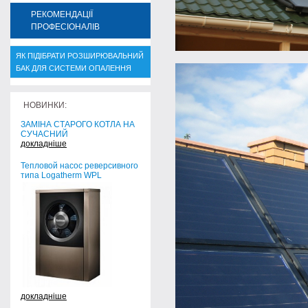
РЕКОМЕНДАЦІЇ
ПРОФЕСІОНАЛІВ
ЯК ПІДІБРАТИ РОЗШИРЮВАЛЬНИЙ
БАК ДЛЯ СИСТЕМИ ОПАЛЕННЯ
НОВИНКИ:
ЗАМІНА СТАРОГО КОТЛА НА
СУЧАСНИЙ
докладніше
Тепловой насос реверсивного
типа Logatherm WPL
докладніше