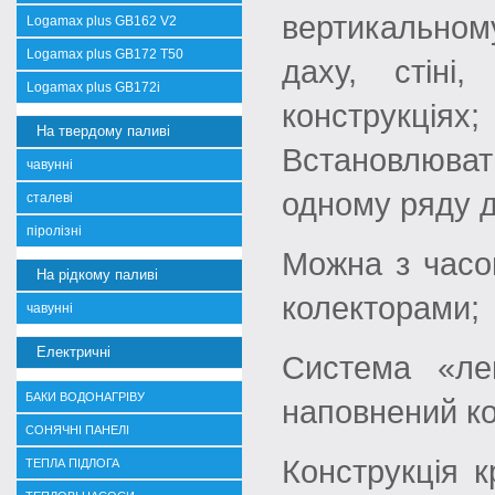
вертикальном
Logamax plus GB162 V2
Logamax plus GB172 T50
даху, стіні
Logamax plus GB172i
конструкціях;
На твердому паливі
Встановлюва
чавунні
одному ряду д
сталеві
піролізні
Можна з часо
На рідкому паливі
колекторами;
чавунні
Електричні
Система «ле
БАКИ ВОДОНАГРІВУ
наповнений ко
СОНЯЧНІ ПАНЕЛІ
Конструкція 
ТЕПЛА ПІДЛОГА