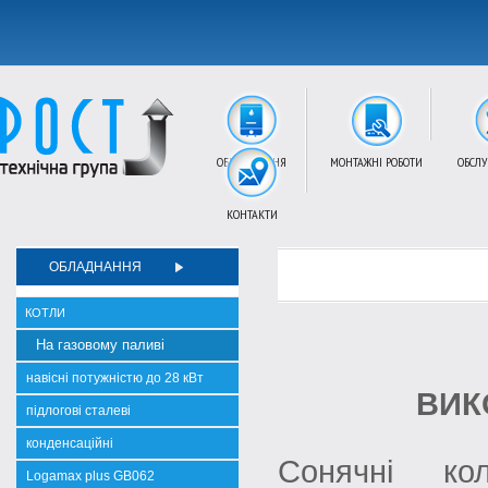
ОБЛАДНАННЯ
МОНТАЖНІ РОБОТИ
ОБСЛ
КОНТАКТИ
ОБЛАДНАННЯ
КОТЛИ
На газовому паливі
навісні потужністю до 28 кВт
ВИК
підлогові сталеві
конденсаційні
Сонячні ко
Logamax plus GB062